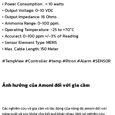
• Power Consumption : < 10 watts
• Output Voltage: 0-10 VDC
• Output Impedance: 16 Ohms .
• Ammonia Range: 0-100 ppm.
• Operating Temperature: -25 to +70°C
• Accuract: 0-100 ppm +/-3% of Reading
• Sensor Element Type: MEMS
• Max. Cable Length: 150 Meter
#TempView #Controller #temp #Rtron #Alarm #SENSOR
Ảnh hưởng của Amoni đối với gia cầm
Các nghiên cứu về gia cầm về tác động của nồng độ amoni đối với
năng suất và sức khỏe cho kết quả khác nhau. Một số nghiên cứu