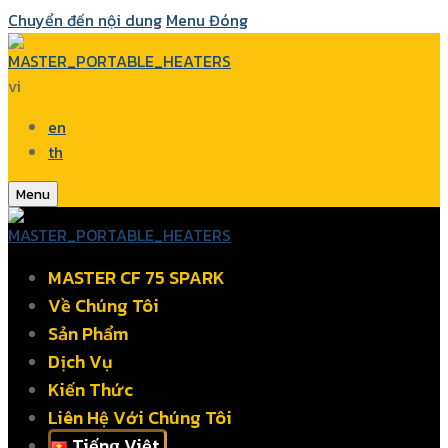
Chuyển đến nội dung
Menu
Đóng
vi
en
th
Menu
MASTER CF 75 SPARK
Về Chúng Tôi
Sản Phẩm
Dịch Vụ
Kiến Thức
Liên Hệ Với Chúng Tôi
Tiếng Việt