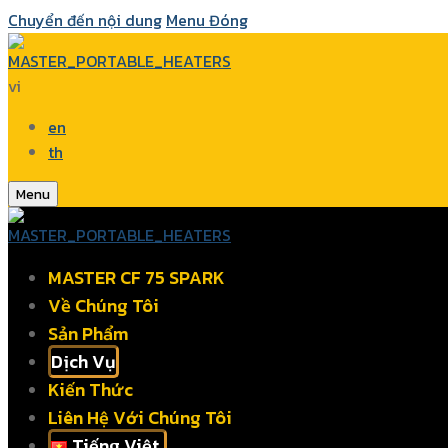
Chuyển đến nội dung
Menu
Đóng
vi
en
th
Menu
MASTER CF 75 SPARK
Về Chúng Tôi
Sản Phẩm
Dịch Vụ
Kiến Thức
Liên Hệ Với Chúng Tôi
Tiếng Việt