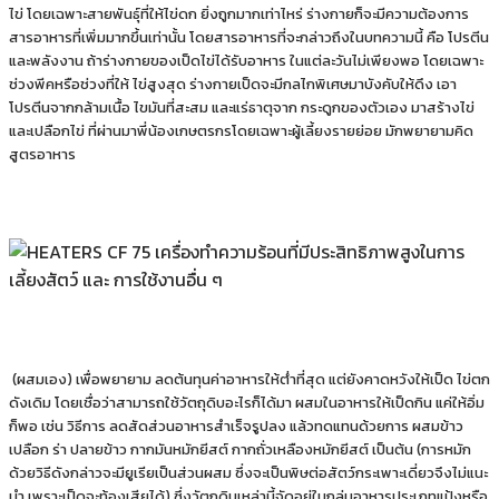
ไข่ โดยเฉพาะสายพันธุ์ที่ให้ไข่ดก ยิ่งถูกมากเท่าไหร่ ร่างกายก็จะมีความต้องการ
สารอาหารที่เพิ่มมากขึ้นเท่านั้น โดยสารอาหารที่จะกล่าวถึงในบทความนี้ คือ โปรตีน
และพลังงาน ถ้าร่างกายของเป็ดไข่ได้รับอาหาร ในแต่ละวันไม่เพียงพอ โดยเฉพาะ
ช่วงพีคหรือช่วงที่ให้ ไข่สูงสุด ร่างกายเป็ดจะมีกลไกพิเศษมาบังคับให้ดึง เอา
โปรตีนจากกล้ามเนื้อ ไขมันที่สะสม และแร่ธาตุจาก กระดูกของตัวเอง มาสร้างไข่
และเปลือกไข่ ที่ผ่านมาพี่น้องเกษตรกรโดยเฉพาะผู้เลี้ยงรายย่อย มักพยายามคิด
สูตรอาหาร
(ผสมเอง) เพื่อพยายาม ลดต้นทุนค่าอาหารให้ต่ําที่สุด แต่ยังคาดหวังให้เป็ด ไข่ตก
ดังเดิม โดยเชื่อว่าสามารถใช้วัตถุดิบอะไรก็ได้มา ผสมในอาหารให้เป็ดกิน แค่ให้อิ่ม
ก็พอ เช่น วิธีการ ลดสัดส่วนอาหารสําเร็จรูปลง แล้วทดแทนด้วยการ ผสมข้าว
เปลือก ร่า ปลายข้าว กากมันหมักยีสต์ กากถั่วเหลืองหมักยีสต์ เป็นต้น (การหมัก
ด้วยวิธีดังกล่าวจะมียูเรียเป็นส่วนผสม ซึ่งจะเป็นพิษต่อสัตว์กระเพาะเดี่ยวจึงไม่แนะ
นํา เพราะเป็ดจะท้องเสียได้) ซึ่งวัตถุดิบเหล่านี้จัดอยู่ในกลุ่มอาหารประเภทแป้งหรือ