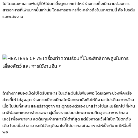
ไข่ โดยเฉพาะสายพันธุ์ที่ให้ไข่ดก ยิ่งถูกมากเท่าไหร่ ร่างกายก็จะมีความต้องการ
สารอาหารที่เพิ่มมากขึ้นเท่านั้น โดยสารอาหารที่จะกล่าวถึงในบทความนี้ คือ โปรตีน
และพลังงาน
ถ้าร่างกายของเป็ดไข่ได้รับอาหาร ในแต่ละวันไม่เพียงพอ โดยเฉพาะช่วงพีคหรือ
ช่วงที่ให้ ไข่สูงสุด ร่างกายเป็ดจะมีกลไกพิเศษมาบังคับให้ดึง เอาโปรตีนจากกล้าม
เนื้อ ไขมันที่สะสม และแร่ธาตุจาก กระดูกของตัวเอง มาสร้างไข่และเปลือกไข่ ที่ผ่าน
มาพี่น้องเกษตรกรโดยเฉพาะผู้เลี้ยงรายย่อย มักพยายามคิดสูตรอาหาร (ผสม
เอง) เพื่อพยายาม ลดต้นทุนค่าอาหารให้ต่ําที่สุด แต่ยังคาดหวังให้เป็ด ไข่ตกดัง
เดิม โดยเชื่อว่าสามารถใช้วัตถุดิบอะไรก็ได้มา ผสมในอาหารให้เป็ดกิน แค่ให้อิ่มก็
พอ