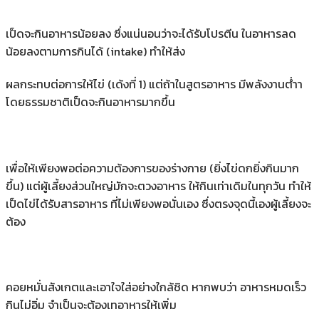
เป็ดจะกินอาหารน้อยลง ซึ่งแน่นอนว่าจะได้รับโปรตีน ในอาหารลด
น้อยลงตามการกินได้ (intake) ทําให้ส่ง
ผลกระทบต่อการให้ไข่ (เด้งที่ 1) แต่ถ้าในสูตรอาหาร มีพลังงานต่ําา
โดยธรรมชาติเป็ดจะกินอาหารมากขึ้น
เพื่อให้เพียงพอต่อความต้องการของร่างกาย (ยิ่งไข่ดกยิ่งกินมาก
ขึ้น) แต่ผู้เลี้ยงส่วนใหญ่มักจะตวงอาหาร ให้กินเท่าเดิมในทุกวัน ทําให้
เป็ดไข่ได้รับสารอาหาร ที่ไม่เพียงพอนั่นเอง ซึ่งตรงจุดนี้เองผู้เลี้ยงจะ
ต้อง
คอยหมั่นสังเกตและเอาใจใส่อย่างใกล้ชิด หากพบว่า อาหารหมดเร็ว
กินไม่อิ่ม จําเป็นจะต้องเทอาหารให้เพิ่ม