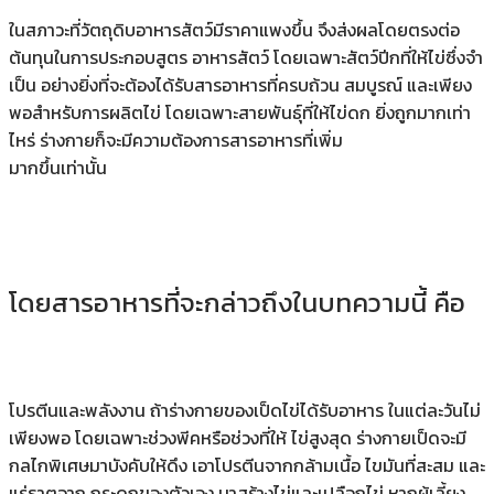
ในสภาวะที่วัตถุดิบอาหารสัตว์มีราคาแพงขึ้น จึงส่งผลโดยตรงต่อ
ต้นทุนในการประกอบสูตร อาหารสัตว์ โดยเฉพาะสัตว์ปีกที่ให้ไข่ซึ่งจํา
เป็น อย่างยิ่งที่จะต้องได้รับสารอาหารที่ครบถ้วน สมบูรณ์ และเพียง
พอสําหรับการผลิตไข่ โดยเฉพาะสายพันธุ์ที่ให้ไข่ดก ยิ่งถูกมากเท่า
ไหร่ ร่างกายก็จะมีความต้องการสารอาหารที่เพิ่ม
มากขึ้นเท่านั้น
โดยสารอาหารที่จะกล่าวถึงในบทความนี้ คือ
โปรตีนและพลังงาน ถ้าร่างกายของเป็ดไข่ได้รับอาหาร ในแต่ละวันไม่
เพียงพอ โดยเฉพาะช่วงพีคหรือช่วงที่ให้ ไข่สูงสุด ร่างกายเป็ดจะมี
กลไกพิเศษมาบังคับให้ดึง เอาโปรตีนจากกล้ามเนื้อ ไขมันที่สะสม และ
แร่ธาตุจาก กระดูกของตัวเอง มาสร้างไข่และเปลือกไข่ หากผู้เลี้ยง