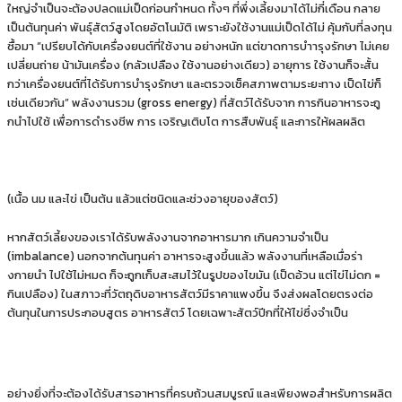
ใหญ่จําเป็นจะต้องปลดแม่เป็ดก่อนกําหนด ทั้งๆ ที่พึ่งเลี้ยงมาได้ไม่กี่เดือน กลาย
เป็นต้นทุนค่า พันธุ์สัตว์สูงโดยอัตโนมัติ เพราะยังใช้งานแม่เป็ดได้ไม่ คุ้มกับที่ลงทุน
ซื้อมา “เปรียบได้กับเครื่องยนต์ที่ใช้งาน อย่างหนัก แต่ขาดการบําารุงรักษา ไม่เคย
เปลี่ยนถ่าย น้ามันเครื่อง (กลัวเปลือง ใช้งานอย่างเดียว) อายุการ ใช้งานก็จะสั้น
กว่าเครื่องยนต์ที่ได้รับการบํารุงรักษา และตรวจเช็คสภาพตามระยะทาง เป็ดไข่ก็
เช่นเดียวกัน” พลังงานรวม (gross energy) ที่สัตว์ได้รับจาก การกินอาหารจะถู
กนําไปใช้ เพื่อการดํารงชีพ การ เจริญเติบโต การสืบพันธุ์ และการให้ผลผลิต
(เนื้อ นม และไข่ เป็นต้น แล้วแต่ชนิดและช่วงอายุของสัตว์)
หากสัตว์เลี้ยงของเราได้รับพลังงานจากอาหารมาก เกินความจําเป็น
(imbalance) นอกจากต้นทุนค่า อาหารจะสูงขึ้นแล้ว พลังงานที่เหลือเมื่อร่า
งกายนํา ไปใช้ไม่หมด ก็จะถูกเก็บสะสมไว้ในรูปของไขมัน (เป็ดอ้วน แต่ไข่ไม่ดก =
กินเปลือง) ในสภาวะที่วัตถุดิบอาหารสัตว์มีราคาแพงขึ้น จึงส่งผลโดยตรงต่อ
ต้นทุนในการประกอบสูตร อาหารสัตว์ โดยเฉพาะสัตว์ปีกที่ให้ไข่ซึ่งจําเป็น
อย่างยิ่งที่จะต้องได้รับสารอาหารที่ครบถ้วนสมบูรณ์ และเพียงพอสําหรับการผลิต