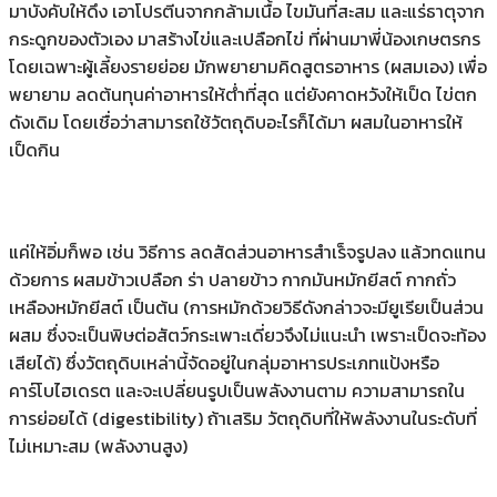
มาบังคับให้ดึง เอาโปรตีนจากกล้ามเนื้อ ไขมันที่สะสม และแร่ธาตุจาก
กระดูกของตัวเอง มาสร้างไข่และเปลือกไข่ ที่ผ่านมาพี่น้องเกษตรกร
โดยเฉพาะผู้เลี้ยงรายย่อย มักพยายามคิดสูตรอาหาร (ผสมเอง) เพื่อ
พยายาม ลดต้นทุนค่าอาหารให้ต่ําที่สุด แต่ยังคาดหวังให้เป็ด ไข่ตก
ดังเดิม โดยเชื่อว่าสามารถใช้วัตถุดิบอะไรก็ได้มา ผสมในอาหารให้
เป็ดกิน
แค่ให้อิ่มก็พอ เช่น วิธีการ ลดสัดส่วนอาหารสําเร็จรูปลง แล้วทดแทน
ด้วยการ ผสมข้าวเปลือก ร่า ปลายข้าว กากมันหมักยีสต์ กากถั่ว
เหลืองหมักยีสต์ เป็นต้น (การหมักด้วยวิธีดังกล่าวจะมียูเรียเป็นส่วน
ผสม ซึ่งจะเป็นพิษต่อสัตว์กระเพาะเดี่ยวจึงไม่แนะนํา เพราะเป็ดจะท้อง
เสียได้) ซึ่งวัตถุดิบเหล่านี้จัดอยู่ในกลุ่มอาหารประเภทแป้งหรือ
คาร์โบไฮเดรต และจะเปลี่ยนรูปเป็นพลังงานตาม ความสามารถใน
การย่อยได้ (digestibility) ถ้าเสริม วัตถุดิบที่ให้พลังงานในระดับที่
ไม่เหมาะสม (พลังงานสูง)