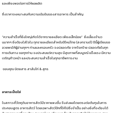
และเพียงพอต่อการให้ผลผลิต
ซึ่งราคาจะเหมาะสมกับความเข้มข้นของสารอาหาร เป็นสําคัญ
“ความสําเร็จที่ยิ่งใหญ่เกิดได้จากรายละเอียด เพียงเล็กน้อย” ยิ่งเลี้ยงจํานว
นมากๆ ยิ่งต้องใส่ใจใน ทุกรายละเอียดสําหรับปีใหม่ไทย (สงกรานต์) ปีนี้ผู้เขียนขอ
อวยพรให้ผู้อ่านทุกๆ ท่านและครอบครัว จงปลอดภัย จากโรคร้าย ปลอดภัยในทุก
การเดินทาง ขอทุกท่าน จงประสบแต่ความสุข มีสุขภาพที่สมบูรณ์ แข็งแรง มีความ
เจริญก้าวหน้า และประสบความสําเร็จในทุกอาชีพการงาน
ขอบคุณ นิตยสาร สาส์นไก่ & สุกร
อาหารเป็ดไข่
ในสภาวะที่วัตถุดิบอาหารสัตว์มีราคาแพงขึ้น จึงส่งผลโดยตรงต่อต้นทุนในการ
ประกอบสูตร อาหารสัตว์ โดยเฉพาะสัตว์ปีกที่ให้ไข่ซึ่งจําเป็น อย่างยิ่งที่จะต้องได้