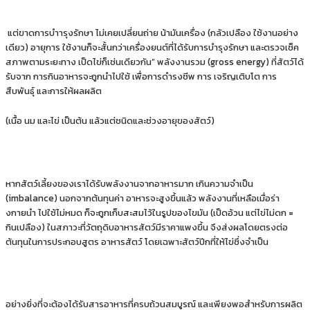
แต่ขาดการบําารุงรักษา ไม่เคยเปลี่ยนถ่าย น้ามันเครื่อง (กลัวเปลือง ใช้งานอย่าง
เดียว) อายุการ ใช้งานก็จะสั้นกว่าเครื่องยนต์ที่ได้รับการบํารุงรักษา และตรวจเช็ค
สภาพตามระยะทาง เป็ดไข่ก็เช่นเดียวกัน” พลังงานรวม (gross energy) ที่สัตว์ได้
รับจาก การกินอาหารจะถูกนําไปใช้ เพื่อการดํารงชีพ การ เจริญเติบโต การ
สืบพันธุ์ และการให้ผลผลิต
(เนื้อ นม และไข่ เป็นต้น แล้วแต่ชนิดและช่วงอายุของสัตว์)
หากสัตว์เลี้ยงของเราได้รับพลังงานจากอาหารมาก เกินความจําเป็น
(imbalance) นอกจากต้นทุนค่า อาหารจะสูงขึ้นแล้ว พลังงานที่เหลือเมื่อร่า
งกายนํา ไปใช้ไม่หมด ก็จะถูกเก็บสะสมไว้ในรูปของไขมัน (เป็ดอ้วน แต่ไข่ไม่ดก =
กินเปลือง) ในสภาวะที่วัตถุดิบอาหารสัตว์มีราคาแพงขึ้น จึงส่งผลโดยตรงต่อ
ต้นทุนในการประกอบสูตร อาหารสัตว์ โดยเฉพาะสัตว์ปีกที่ให้ไข่ซึ่งจําเป็น
อย่างยิ่งที่จะต้องได้รับสารอาหารที่ครบถ้วนสมบูรณ์ และเพียงพอสําหรับการผลิต