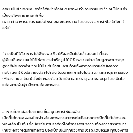
คอยหมั่นสังเกตและเอาใจใส่อย่างใกล้ชิด หากพบว่า อาหารหมดเร็ว กินไม่อิ่ม จํา
เป็นจะต้องเทอาหารให้เพิ่ม
เพราะถ้าอาหารขาดรางเมื่อไหร่ก็จะส่งผลกระทบ โดยตรงต่อการให้ไข่ (เด้งที่ 2
ครับ)
โดยเป็ดที่ได้อาหาร ไม่เพียงพอ ก็จะให้ผลผลิตไม่สม่ําเสมอเท่าที่ควร
ผู้เขียนจึงขอแนะนําให้ใช้อาหารสําเร็จรูป 100% เพราะอย่างน้อยสูตรอาหารทุก
สูตรที่ผ่านการคํานวณ ให้มีระดับโภชนะครบถ้วนทั้งธาตุอาหารหลัก (Marco
nutrition) ซึ่งประกอบด้วยโปรตีน ไขมัน และ คาร์โบไฮเดรต) และธาตุอาหารรอง
(Micro nutrition) ซึ่งประกอบด้วย วิตามิน และแร่ธาตุ อย่างสมดุล โดยเป็ดไข่
แต่ละสายพันธุ์จะมีความต้องการสาร
อาหารที่มากน้อยไม่เท่ากัน ขึ้นอยู่กับการให้ผลผลิต
เป็ดที่ไข่ดกและฟองใหญ่จะต้องการสารอาหารต่อวัน มากกว่าเป็ดที่ไข่ไม่ตกและ
ฟองเล็ก เป็นต้น ซึ่งนักวิจัย อาหารสัตว์ได้ทําการศึกษาความต้องการสารอาหาร
(nutrient requirement) ของเป็ดไข่ในทุกช่วงการ เจริญเติบโตและทุกช่วงการ