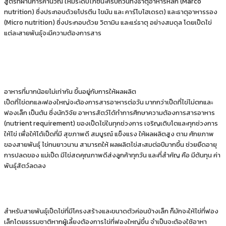
สูตรที่ผ่านการคํานวณ ให้มีระดับโภชนะครบถ้วนทั้งธาตุอาหารหลัก (Marco
nutrition) ซึ่งประกอบด้วยโปรตีน ไขมัน และ คาร์โบไฮเดรต) และธาตุอาหารรอง
(Micro nutrition) ซึ่งประกอบด้วย วิตามิน และแร่ธาตุ อย่างสมดุล โดยเป็ดไข่
แต่ละสายพันธุ์จะมีความต้องการสาร
อาหารที่มากน้อยไม่เท่ากัน ขึ้นอยู่กับการให้ผลผลิต
เป็ดที่ไข่ดกและฟองใหญ่จะต้องการสารอาหารต่อวัน มากกว่าเป็ดที่ไข่ไม่ตกและ
ฟองเล็ก เป็นต้น ซึ่งนักวิจัย อาหารสัตว์ได้ทําการศึกษาความต้องการสารอาหาร
(nutrient requirement) ของเป็ดไข่ในทุกช่วงการ เจริญเติบโตและทุกช่วงการ
ให้ไข่ เพื่อให้ได้เป็ดที่มี สุขภาพดี สมบูรณ์ แข็งแรง ให้ผลผลิตสูง ตาม ศักยภาพ
ของสายพันธุ์ ไข่ทนยาวนาน สามารถให้ ผลผลิตไข่สะสมต่อปีมากขึ้น ช่วยยืดอายุ
การปลดของ แม่เป็ด มีไข่สดคุณภาพดีส่งลูกค้าทุกวัน และที่สําคัญ คือ มีต้นทุน ค่า
พันธุ์สัตว์ลดลง
สําหรับสายพันธุ์เป็ดไข่ที่มีโครงสร้างและขนาดตัวค่อนข้างเล็ก ก็มักจะให้ไข่ที่ฟอง
เล็กโดยธรรมชาติหากผู้เลี้ยงต้องการไข่ที่ฟองใหญ่ขึ้น จําเป็นจะต้องใช้อาหา