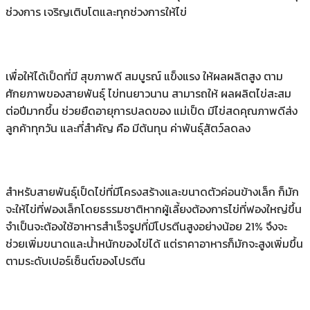
ช่วงการ เจริญเติบโตและทุกช่วงการให้ไข่
เพื่อให้ได้เป็ดที่มี สุขภาพดี สมบูรณ์ แข็งแรง ให้ผลผลิตสูง ตาม
ศักยภาพของสายพันธุ์ ไข่ทนยาวนาน สามารถให้ ผลผลิตไข่สะสม
ต่อปีมากขึ้น ช่วยยืดอายุการปลดของ แม่เป็ด มีไข่สดคุณภาพดีส่ง
ลูกค้าทุกวัน และที่สําคัญ คือ มีต้นทุน ค่าพันธุ์สัตว์ลดลง
สําหรับสายพันธุ์เป็ดไข่ที่มีโครงสร้างและขนาดตัวค่อนข้างเล็ก ก็มัก
จะให้ไข่ที่ฟองเล็กโดยธรรมชาติหากผู้เลี้ยงต้องการไข่ที่ฟองใหญ่ขึ้น
จําเป็นจะต้องใช้อาหารสําเร็จรูปที่มีโปรตีนสูงอย่างน้อย 21% จึงจะ
ช่วยเพิ่มขนาดและน้ําหนักของไข่ได้ แต่ราคาอาหารก็มักจะสูงเพิ่มขึ้น
ตามระดับเปอร์เซ็นต์ของโปรตีน