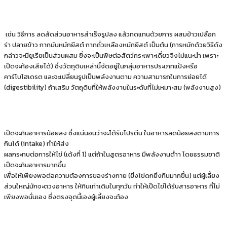
เช่น วิธีการ ลดสัดส่วนอาหารสําเร็จรูปลง แล้วทดแทนด้วยการ ผสมข้าวเปลือก
ร่า ปลายข้าว กากมันหมักยีสต์ กากถั่วเหลืองหมักยีสต์ เป็นต้น (การหมักด้วยวิธีดัง
กล่าวจะมียูเรียเป็นส่วนผสม ซึ่งจะเป็นพิษต่อสัตว์กระเพาะเดี่ยวจึงไม่แนะนํา เพราะ
เป็ดจะท้องเสียได้) ซึ่งวัตถุดิบเหล่านี้จัดอยู่ในกลุ่มอาหารประเภทแป้งหรือ
คาร์โบไฮเดรต และจะเปลี่ยนรูปเป็นพลังงานตาม ความสามารถในการย่อยได้
(digestibility) ถ้าเสริม วัตถุดิบที่ให้พลังงานในระดับที่ไม่เหมาะสม (พลังงานสูง)
เป็ดจะกินอาหารน้อยลง ซึ่งแน่นอนว่าจะได้รับโปรตีน ในอาหารลดน้อยลงตามการ
กินได้ (intake) ทําให้ส่ง
ผลกระทบต่อการให้ไข่ (เด้งที่ 1) แต่ถ้าในสูตรอาหาร มีพลังงานต่ําา โดยธรรมชาติ
เป็ดจะกินอาหารมากขึ้น
เพื่อให้เพียงพอต่อความต้องการของร่างกาย (ยิ่งไข่ดกยิ่งกินมากขึ้น) แต่ผู้เลี้ยง
ส่วนใหญ่มักจะตวงอาหาร ให้กินเท่าเดิมในทุกวัน ทําให้เป็ดไข่ได้รับสารอาหาร ที่ไม่
เพียงพอนั่นเอง ซึ่งตรงจุดนี้เองผู้เลี้ยงจะต้อง