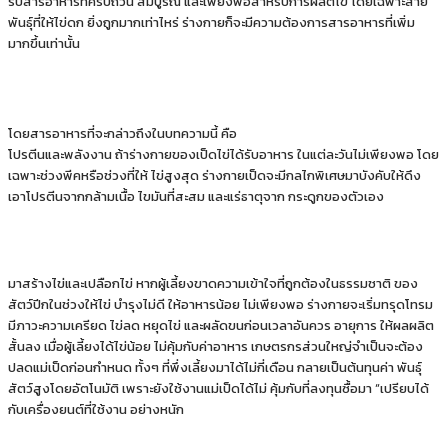
รับสารอาหารที่ครบถ้วน สมบูรณ์ และเพียงพอสําหรับการผลิตไข่ โดยเฉพาะสาย
พันธุ์ที่ให้ไข่ดก ยิ่งถูกมากเท่าไหร่ ร่างกายก็จะมีความต้องการสารอาหารที่เพิ่ม
มากขึ้นเท่านั้น
โดยสารอาหารที่จะกล่าวถึงในบทความนี้ คือ
โปรตีนและพลังงาน ถ้าร่างกายของเป็ดไข่ได้รับอาหาร ในแต่ละวันไม่เพียงพอ โดย
เฉพาะช่วงพีคหรือช่วงที่ให้ ไข่สูงสุด ร่างกายเป็ดจะมีกลไกพิเศษมาบังคับให้ดึง
เอาโปรตีนจากกล้ามเนื้อ ไขมันที่สะสม และแร่ธาตุจาก กระดูกของตัวเอง
มาสร้างไข่และเปลือกไข่ หากผู้เลี้ยงขาดความเข้าใจที่ถูกต้องในธรรมชาติ ของ
สัตว์ปีกในช่วงให้ไข่ บํารุงไม่ดี ให้อาหารน้อย ไม่เพียงพอ ร่างกายจะเริ่มทรุดโทรม
มีภาวะความเครียด ไข่ลด หยุดไข่ และผลัดขนก่อนเวลาอันควร อายุการ ให้ผลผลิต
สั้นลง เมื่อผู้เลี้ยงได้ไข่น้อย ไม่คุ้มกับค่าอาหาร เกษตรกรส่วนใหญ่จําเป็นจะต้อง
ปลดแม่เป็ดก่อนกําหนด ทั้งๆ ที่พึ่งเลี้ยงมาได้ไม่กี่เดือน กลายเป็นต้นทุนค่า พันธุ์
สัตว์สูงโดยอัตโนมัติ เพราะยังใช้งานแม่เป็ดได้ไม่ คุ้มกับที่ลงทุนซื้อมา “เปรียบได้
กับเครื่องยนต์ที่ใช้งาน อย่างหนัก