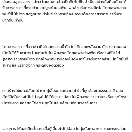
ประกอบสูตร อาหารสัตว์ โดยเฉพาะสัตว์ปีกที่ให้ไข่ซึ่งจําเป็น อย่างยิ่งที่จะต้องได้
รับสารอาหารที่ครบถ้วน สมบูรณ์ และเพียงพอสําหรับการผลิตไข่ โดยเฉพาะสาย
พันธุ์ที่ให้ไข่ดก ยิ่งถูกมากเท่าไหร่ ร่างกายก็จะมีความต้องการสารอาหารที่เพิ่ม
มากขึ้นเท่านั้น
โดยสารอาหารที่จะกล่าวถึงในบทความนี้ คือ โปรตีนและพลังงาน ถ้าร่างกายของ
เป็ดไข่ได้รับอาหาร ในแต่ละวันไม่เพียงพอ โดยเฉพาะช่วงพีคหรือช่วงที่ให้ ไข่
สูงสุด ร่างกายเป็ดจะมีกลไกพิเศษมาบังคับให้ดึง เอาโปรตีนจากกล้ามเนื้อ ไขมันที่
สะสม และแร่ธาตุจาก กระดูกของตัวเอง
มาสร้างไข่และเปลือกไข่ หากผู้เลี้ยงขาดความเข้าใจที่ถูกต้องในธรรมชาติ ของ
สัตว์ปีกในช่วงให้ไข่ บํารุงไม่ดี ให้อาหารน้อย ไม่เพียงพอ ร่างกายจะเริ่มทรุดโทรม
มีภาวะความเครียด ไข่ลด หยุดไข่ และผลัดขนก่อนเวลาอันควร
อายุการ ให้ผลผลิตสั้นลง เมื่อผู้เลี้ยงได้ไข่น้อย ไม่คุ้มกับค่าอาหาร เกษตรกรส่วน