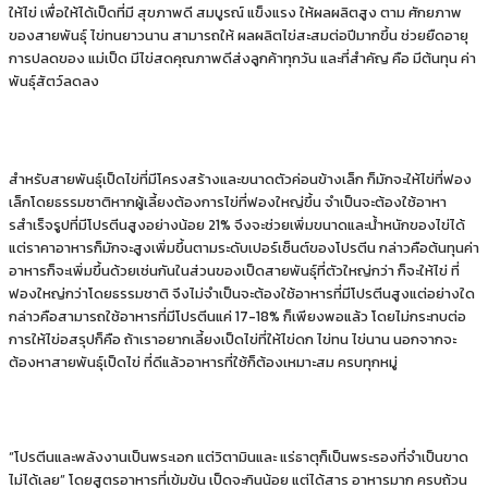
ให้ไข่ เพื่อให้ได้เป็ดที่มี สุขภาพดี สมบูรณ์ แข็งแรง ให้ผลผลิตสูง ตาม ศักยภาพ
ของสายพันธุ์ ไข่ทนยาวนาน สามารถให้ ผลผลิตไข่สะสมต่อปีมากขึ้น ช่วยยืดอายุ
การปลดของ แม่เป็ด มีไข่สดคุณภาพดีส่งลูกค้าทุกวัน และที่สําคัญ คือ มีต้นทุน ค่า
พันธุ์สัตว์ลดลง
สําหรับสายพันธุ์เป็ดไข่ที่มีโครงสร้างและขนาดตัวค่อนข้างเล็ก ก็มักจะให้ไข่ที่ฟอง
เล็กโดยธรรมชาติหากผู้เลี้ยงต้องการไข่ที่ฟองใหญ่ขึ้น จําเป็นจะต้องใช้อาหา
รสําเร็จรูปที่มีโปรตีนสูงอย่างน้อย 21% จึงจะช่วยเพิ่มขนาดและน้ําหนักของไข่ได้
แต่ราคาอาหารก็มักจะสูงเพิ่มขึ้นตามระดับเปอร์เซ็นต์ของโปรตีน กล่าวคือต้นทุนค่า
อาหารก็จะเพิ่มขึ้นด้วยเช่นกันในส่วนของเป็ดสายพันธุ์ที่ตัวใหญ่กว่า ก็จะให้ไข่ ที่
ฟองใหญ่กว่าโดยธรรมชาติ จึงไม่จําเป็นจะต้องใช้อาหารที่มีโปรตีนสูงแต่อย่างใด
กล่าวคือสามารถใช้อาหารที่มีโปรตีนแค่ 17-18% ก็เพียงพอแล้ว โดยไม่กระทบต่อ
การให้ไข่อสรุปก็คือ ถ้าเราอยากเลี้ยงเป็ดไข่ที่ให้ไข่ดก ไข่ทน ไข่นาน นอกจากจะ
ต้องหาสายพันธุ์เป็ดไข่ ที่ดีแล้วอาหารที่ใช้ก็ต้องเหมาะสม ครบทุกหมู่
“โปรตีนและพลังงานเป็นพระเอก แต่วิตามินและ แร่ธาตุก็เป็นพระรองที่จําเป็นขาด
ไม่ได้เลย” โดยสูตรอาหารที่เข้มข้น เป็ดจะกินน้อย แต่ได้สาร อาหารมาก ครบถ้วน