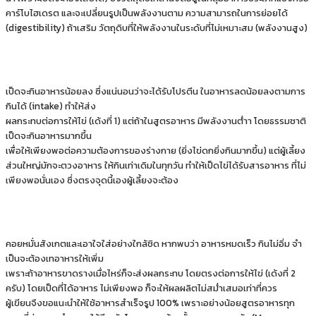
คาร์โบไฮเดรต และจะเปลี่ยนรูปเป็นพลังงานตาม ความสามารถในการย่อยได้
(digestibility) ถ้าเสริม วัตถุดิบที่ให้พลังงานในระดับที่ไม่เหมาะสม (พลังงานสูง)
เป็ดจะกินอาหารน้อยลง ซึ่งแน่นอนว่าจะได้รับโปรตีน ในอาหารลดน้อยลงตามการ
กินได้ (intake) ทําให้ส่ง
ผลกระทบต่อการให้ไข่ (เด้งที่ 1) แต่ถ้าในสูตรอาหาร มีพลังงานต่ําา โดยธรรมชาติ
เป็ดจะกินอาหารมากขึ้น
เพื่อให้เพียงพอต่อความต้องการของร่างกาย (ยิ่งไข่ดกยิ่งกินมากขึ้น) แต่ผู้เลี้ยง
ส่วนใหญ่มักจะตวงอาหาร ให้กินเท่าเดิมในทุกวัน ทําให้เป็ดไข่ได้รับสารอาหาร ที่ไม่
เพียงพอนั่นเอง ซึ่งตรงจุดนี้เองผู้เลี้ยงจะต้อง
คอยหมั่นสังเกตและเอาใจใส่อย่างใกล้ชิด หากพบว่า อาหารหมดเร็ว กินไม่อิ่ม จํา
เป็นจะต้องเทอาหารให้เพิ่ม
เพราะถ้าอาหารขาดรางเมื่อไหร่ก็จะส่งผลกระทบ โดยตรงต่อการให้ไข่ (เด้งที่ 2
ครับ) โดยเป็ดที่ได้อาหาร ไม่เพียงพอ ก็จะให้ผลผลิตไม่สม่ําเสมอเท่าที่ควร
ผู้เขียนจึงขอแนะนําให้ใช้อาหารสําเร็จรูป 100% เพราะอย่างน้อยสูตรอาหารทุก