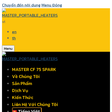
Chuyển đến nội dung
Menu
Đóng
vi
en
th
Menu
MASTER CF 75 SPARK
Về Chúng Tôi
Sản Phẩm
Dịch Vụ
Kiến Thức
Liên Hệ Với Chúng Tôi
Tiếng Việt