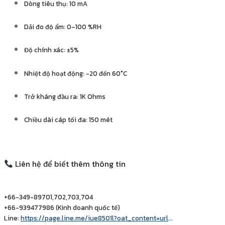
Dòng tiêu thụ: 10 mA
Dải đo độ ẩm: 0–100 %RH
Độ chính xác: ±5%
Nhiệt độ hoạt động: -20 đến 60°C
Trở kháng đầu ra: 1K Ohms
Chiều dài cáp tối đa: 150 mét
Liên hệ để biết thêm thông tin
+66-349-89701,702,703,704
+66-939477986 (Kinh doanh quốc tế)
Line:
https://page.line.me/iue8501l?oat_content=url
…