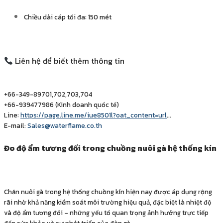
Chiều dài cáp tối đa: 150 mét
Liên hệ để biết thêm thông tin
+66-349-89701,702,703,704
+66-939477986 (Kinh doanh quốc tế)
Line:
https://page.line.me/iue8501l?oat_content=url
…
E-mail:
Sales@waterflame.co.th
Đo độ ẩm tương đối trong chuồng nuôi gà hệ thống kín
Chăn nuôi gà trong hệ thống chuồng kín hiện nay được áp dụng rộng
rãi nhờ khả năng kiểm soát môi trường hiệu quả, đặc biệt là nhiệt độ
và độ ẩm tương đối – những yếu tố quan trọng ảnh hưởng trực tiếp