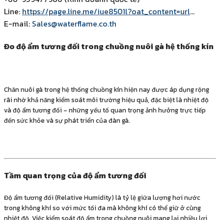
Line:
https://page.line.me/iue8501l?oat_content=url
…
E-mail:
Sales@waterflame.co.th
Đo độ ẩm tương đối trong chuồng nuôi gà hệ thống kín
Chăn nuôi gà trong hệ thống chuồng kín hiện nay được áp dụng rộng
rãi nhờ khả năng kiểm soát môi trường hiệu quả, đặc biệt là nhiệt độ
và độ ẩm tương đối – những yếu tố quan trọng ảnh hưởng trực tiếp
đến sức khỏe và sự phát triển của đàn gà.
Tầm quan trọng của độ ẩm tương đối
Độ ẩm tương đối (Relative Humidity) là tỷ lệ giữa lượng hơi nước
trong không khí so với mức tối đa mà không khí có thể giữ ở cùng
nhiệt độ. Việc kiểm soát độ ẩm trong chuồng nuôi mang lại nhiều lợi