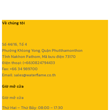
Về chúng tôi
Số 44/16, Tổ 4
Phường Khlong Yong, Quận Phutthamonthon
Tỉnh Nakhon Pathom, Mã bưu điện 73170
Điện thoại: (+66)0824794433
Fax: +66 34 989700
Email: sales@waterflame.co.th
Giờ mở cửa
Giờ mở cửa
Thứ Hai – Thứ Bảy: 08:00 – 17:30