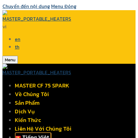
Chuyển đến nội dung
Menu
Đóng
vi
en
th
Menu
MASTER CF 75 SPARK
Về Chúng Tôi
Sản Phẩm
Dịch Vụ
Kiến Thức
Liên Hệ Với Chúng Tôi
Tiếng Việt