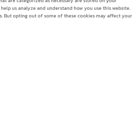
that are categorized as necessary are stored on your
at help us analyze and understand how you use this website.
es. But opting out of some of these cookies may affect your