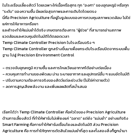
ในโรงเรือนเลี้ยงสัตว์ โดยเฉพาะไก่เนื้อหรือสุกร ทุก “องศา” ของอุณหภูมิ หรือทุก
“ระดับ” ของความชื้น มีผลต่อสุขภาพและการเติบโตโดยตรง
นี่คือ Precision Agriculture ที่อยู่ในรูปแบบของการควบคุมสภาพแวดล้อม ไม่ใช่
แค่การให้อาหารหรือยา
และถ้าจะทำให้แม่นยำได้จริง เกษตรกรต้องการ “ผู้ช่วย” ที่สามารถอ่านสภาพ
แวดล้อมและควบคุมอัตโนมัติได้ตลอดเวลา
Temp Climate Controller Precision ในโรงเรือนจริง ๆ
Temp Climate Controller ถูกสร้างขึ้นมาเพื่อยกระดับโรงเรือนปิดจากระบบพื้น
ฐาน ไปสู่ Precision Environment Control
– ตรวจจับอุณหภูมิ ความชื้น และการไหลเวียนอากาศได้อย่างต่อเนื่อง
– ควบคุมการทำงานของพัดลม ม่าน ระบายอากาศ และอุปกรณ์อื่น ๆ แบบอัตโนมัติ
– ปรับตามความต้องการจริงของสัตว์แต่ละช่วงวัย (ไม่ใช่ค่าตายตัว)
– ลดการสูญเสียพลังงาน และเพิ่มผลผลิตที่สม่ำเสมอ
เรียกได้ว่า Temp Climate Controller คือหัวใจของ Precision Agriculture
ด้านการเลี้ยงสัตว์ ที่ทำให้ฟาร์มไม่เพียงแค่ “ฉลาด” แต่ยัง “แม่นยำ” อย่างแท้จริง
Smart Farming คือการทำให้ฟาร์มเชื่อมโยงและอัตโนมัติ ส่วน Precision
Agriculture คือ การทำให้ทุกการตัดสินใจแม่นยำที่สุด และทั้งสองสิ่งก็ถูกนำมา