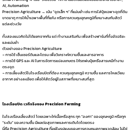
AI, Automation
Precision Agriculture → เน้น “จุดเล็ก ๆ” ที่แม่นยำ เช่น การใส่ปุ๋ยเฉพาะจุดที่ดิน
ขาดธาตุ การให้น้ำเฉพาะพื้นที่ที่แห้ง หรือการควบคุมอุณหภูมิที่เหมาะสมกับสัตว์
แต่ละช่วงวัย
ทั้งสองแนวคิดไม่ได้แยกจากกัน แต่ ทำงานเสริมกัน เพื่อสร้างฟาร์มที่ทั้งอัจฉริยะ
และแม่นยำ
ตัวอย่างของ Precision Agriculture
– การใช้ เซ็นเซอร์ดินและโดรน เพื่อวิเคราะห์ความชื้นและสารอาหาร
– การใช้ GPS และ AI ในการจัดการแปลงเกษตร ให้รถพ่นปุ๋ยหรือสารเคมีทำงาน
ตรงจุด
– การเลี้ยงสัตว์ในโรงเรือนปิดที่ต้อง ควบคุมอุณหภูมิ ความชื้น และการไหลเวียน
อากาศ อย่างละเอียด เพื่อให้สัตว์อยู่ในสภาพที่เหมาะสมที่สุด
โรงเรือนปิด เวทีจริงของ Precision Farming
ในโรงเรือนเลี้ยงสัตว์ โดยเฉพาะไก่เนื้อหรือสุกร ทุก “องศา” ของอุณหภูมิ หรือทุก
“ระดับ” ของความชื้น มีผลต่อสุขภาพและการเติบโตโดยตรง
นี่คือ Precision Agriculture ที่อยู่ในรูปแบบของการควบคุมสภาพแวดล้อม ไม่ใช่