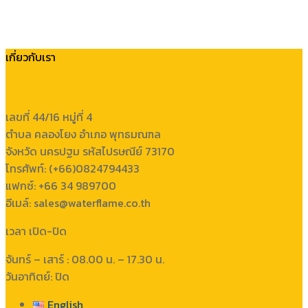
เกี่ยวกับเรา
เลขที่ 44/16 หมู่ที่ 4
ตำบล คลองโยง อำเภอ พุทธมณฑล
จังหวัด นครปฐม รหัสไปรษณีย์ 73170
โทรศัพท์: (+66)0824794433
แฟกซ์: +66 34 989700
อีเมล์: sales@waterflame.co.th
เวลา เปิด-ปิด
จันทร์ – เสาร์ : 08.00 น. – 17.30 น.
วันอาทิตย์: ปิด
English