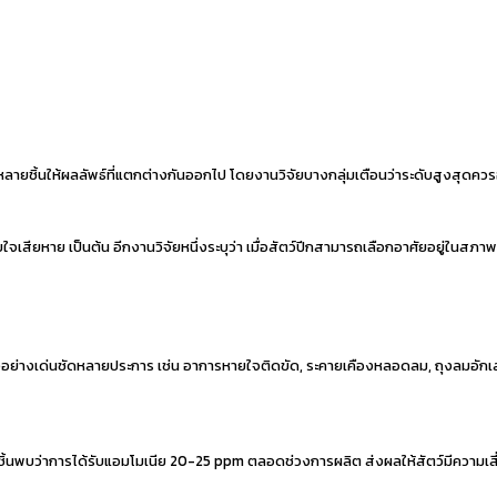
หลายชิ้นให้ผลลัพธ์ที่แตกต่างกันออกไป
โดยงานวิจัยบางกลุ่มเตือนว่าระดับสูงสุดควรอย
เสียหาย เป็นต้น อีกงานวิจัยหนึ่งระบุว่า
เมื่อสัตว์ปีกสามารถเลือกอาศัยอยู่ในสภาพ
งอย่างเด่นชัดหลายประการ เช่น อาการหายใจติดขัด,
ระคายเคืองหลอดลม, ถุงลมอักเส
ายชิ้นพบว่าการได้รับแอมโมเนีย 20-25 ppm
ตลอดช่วงการผลิต ส่งผลให้สัตว์มีความเสี่