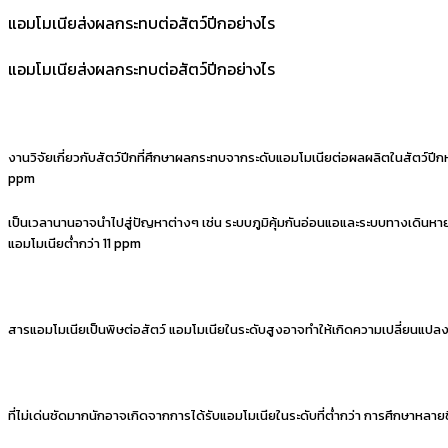
แอมโมเนียส่งผลกระทบต่อสัตว์ปีกอย่างไร
แอมโมเนียส่งผลกระทบต่อสัตว์ปีกอย่างไร
งานวิจัยเกี่ยวกับสัตว์ปีกที่ศึกษาผลกระทบจากระดับแอมโมเนียต่อผลผลิตในสัตว์ปีก
ppm
เป็นเวลานานอาจนำไปสู่ปัญหาต่างๆ เช่น ระบบภูมิคุ้มกันอ่อนแอและระบบทางเดินหายใจ
แอมโมเนียต่ำกว่า 11 ppm
สารแอมโมเนียเป็นพิษต่อสัตว์ แอมโมเนียในระดับสูงอาจทำให้เกิดความเปลี่ยนแปล
ที่ไม่เด่นชัดมากนักอาจเกิดจากการได้รับแอมโมเนียในระดับที่ต่ำกว่า การศึกษาหล