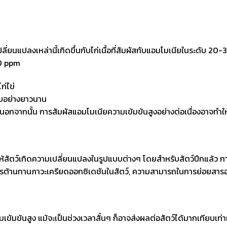
ี่ยนแปลงเหล่านี้เกิดขึ้นกับไก่เนื้อที่สัมผัสกับแอมโมเนียในระดับ 2
-40 ppm
ก่ไข่
ทบอย่างยาวนาน
ง นอกจากนั้น การสัมผัสแอมโมเนียความเข้มข้นสูงอย่างต่อเนื่องอาจทำให
ให้สัตว์เกิดความเปลี่ยนแปลงในรูปแบบต่างๆ โดยสำหรับสัตว์ปีกแล้ว
กา
ต้านทานภาวะเครียดออกซิเดชันในสัตว์, ความสามารถในการย่อยสา
เข้มข้นสูง แม้จะเป็นช่วงเวลาสั้นๆ
ก็อาจส่งผลต่อสัตว์ได้มากเทียบเท่