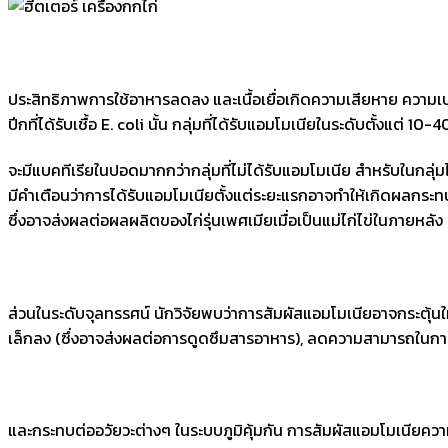
ประสิทธิภาพการใช้อาหารลดลง และเนื้อเยื่อเกิดความเสียหาย ความเปล
ปีกที่ได้รับเชื้อ E. coli นั้น กลุ่มที่ได้รับแอมโมเนียในระดับตั้งแต่ 10
จะมีแบคทีเรียในปอดมากกว่ากลุ่มที่ไม่ได้รับแอมโมเนีย สำหรับในกลุ่มไ
มีคำเตือนว่าการได้รับแอมโมเนียตั้งแต่ระยะแรกอาจทำให้เกิดผลกระ
ซึ่งอาจส่งผลต่อผลผลิตของไก่รุ่นเพศเมียเมื่อเป็นแม่ไก่ไข่ในภายหลั
ส่วนในระดับจุลทรรศน์ นักวิจัยพบว่าการสัมผัสแอมโมเนียอาจกระตุ้น
เล็กลง (ซึ่งอาจส่งผลต่อการดูดซึมสารอาหาร),
ลดความสามารถในการ
และกระทบต่ออวัยวะต่างๆ ในระบบภูมิคุ้มกัน การสัมผัสแอมโมเนียความ