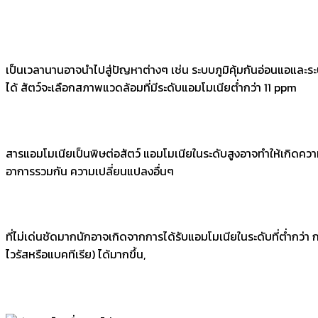
เป็นเวลานานอาจนำไปสู่ปัญหาต่างๆ เช่น ระบบภูมิคุ้มกันอ่อนแอและระบ
ได้ สัตว์จะเลือกสภาพแวดล้อมที่มีระดับแอมโมเนียต่ำกว่า 11 ppm
สารแอมโมเนียเป็นพิษต่อสัตว์ แอมโมเนียในระดับสูงอาจทำให้เกิดค
อาการรวมกัน ความเปลี่ยนแปลงอื่นๆ
ที่ไม่เด่นชัดมากนักอาจเกิดจากการได้รับแอมโมเนียในระดับที่ต่ำกว
ไวรัสหรือแบคทีเรีย) ได้มากขึ้น,