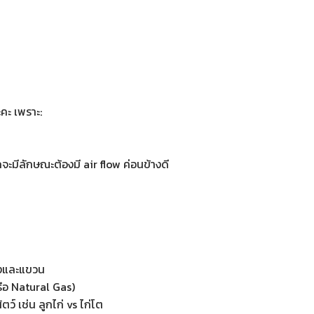
ะคะ เพราะ:
กจะมีลักษณะต้องมี air flow ค่อนข้างดี
วางและแขวน
หรือ Natural Gas)
ว์ เช่น ลูกไก่ vs ไก่โต