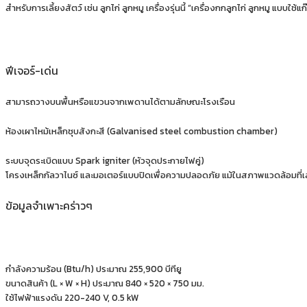
สำหรับการเลี้ยงสัตว์ เช่น ลูกไก่ ลูกหมู เครื่องรุ่นนี้ “เครื่องกกลูกไก่ ลูกหมู แบบใ
ฟีเจอร์-เด่น
สามารถวางบนพื้นหรือแขวนจากเพดานได้ตามลักษณะโรงเรือน
ห้องเผาไหม้เหล็กชุบสังกะสี (Galvanised steel combustion chamber)
ระบบจุดระเบิดแบบ Spark igniter (หัวจุดประกายไฟคู่)
โครงเหล็กกัลวาไนซ์ และมอเตอร์แบบปิดเพื่อความปลอดภัย แม้ในสภาพแวดล้อมที่เ
ข้อมูลจำเพาะคร่าวๆ
กำลังความร้อน (Btu/h) ประมาณ 255,900 บีทียู
ขนาดสินค้า (L × W × H) ประมาณ 840 × 520 × 750 มม.
ใช้ไฟฟ้าแรงดัน 220-240 V, 0.5 kW