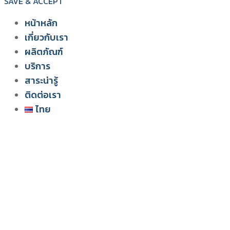
SAVE & ACCEPT
หน้าหลัก
เกี่ยวกับเรา
ผลิตภัณฑ์
สยาม วอเตอร์ เฟลม
บริการ
ระบบโซลูชัน สำหรับฟาร์มไก่
สาระน่ารู้
ติดต่อเรา
ไทย
English
ไทย
Tiếng Việt