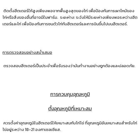
ติดตั้งฮีตเตอร์ให้สูงเพียงพอจากพื้นสูงสุดของไก่ เพื่อป้องกันการเผาไหม้ของ
ไก่หรือสิ่งของอื่นที่อาจมีในฟาร์ม. ระยะห่าง: ระวังให้มีระยะห่างเพียงพอระหว่างฮีต
เตอร์และไก่ เพื่อป้องกันการชนตัวไก่กับฮีตเตอร์และการบินขึ้นไปบนฮีตเตอร์.
การตรวจสอบอย่างสม่ำเสมอ
ตรวจสอบฮีตเตอร์เป็นประจำเพื่อรับรองว่ามันทำงานอย่างถูกต้องและปลอดภัย.
การควบคุมอุณหภูมิ
ตั้งอุณหภูมิที่เหมาะสม
ควรตั้งค่าอุณหภูมิในฮีตเตอร์ให้เหมาะสมกับไก่ไข่ ที่อุณหภูมิอันเหมาะสมสำหรับไก่
ไข่อยู่ระหว่าง 18-21 องศาเซลเซียส.